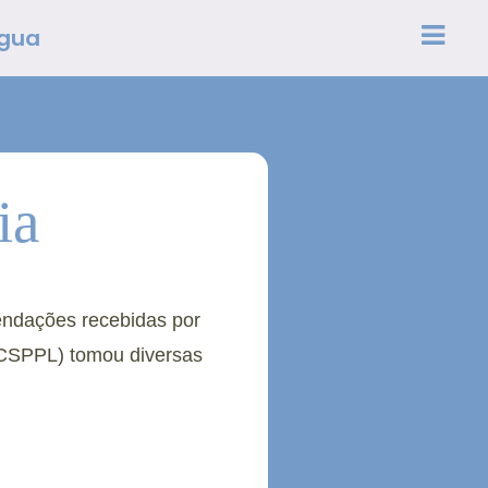
égua
ia
endações recebidas por
 (CSPPL) tomou diversas